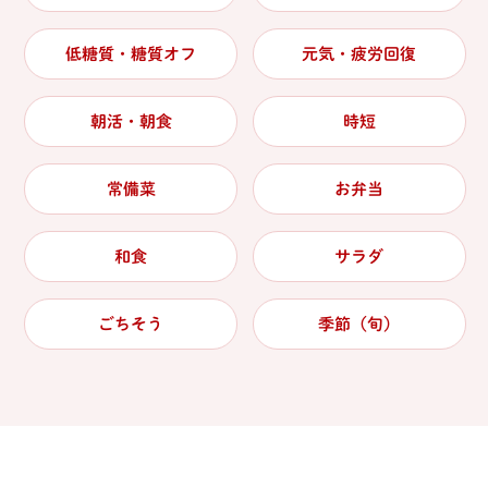
低糖質・糖質オフ
元気・疲労回復
朝活・朝食
時短
常備菜
お弁当
和食
サラダ
ごちそう
季節（旬）