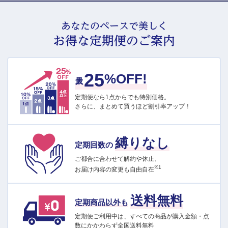
あなたのペースで美しく
お得な定期便のご案内
25
最大
%OFF!
定期便なら1点からでも特別価格。
さらに、まとめて買うほど割引率アップ！
縛りなし
定期回数の
ご都合に合わせて解約や休止、
※1
お届け内容の変更も自由自在
送料無料
定期商品以外も
定期便ご利用中は、すべての商品が購入金額・点
数にかかわらず全国送料無料