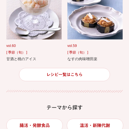
vol.60
vol.59
[ 季節（旬） ]
[ 季節（旬） ]
甘酒と桃のアイス
なすの肉味噌田楽
レシピ一覧はこちら
テーマから探す
腸活・発酵食品
温活・新陳代謝