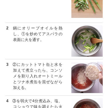
2
鍋にオリーブオイルを熱
し、①を炒めてアスパラの
表面に火を通す。
3
②にカットトマト缶と水を
加えて煮立ったら、コンソ
メを割り入れオートミール
とツナ水煮缶を混ぜながら
加える。
4
③を弱火で4分煮込み、塩、
コショウで味を調えたら火