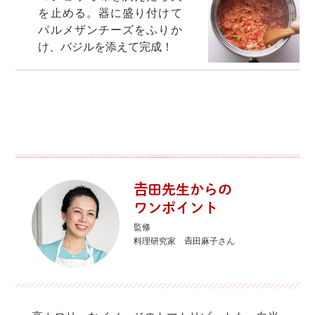
を止める。器に盛り付けて
パルメザンチーズをふりか
け、バジルを添えて完成！
𠮷田先生からの
ワンポイント
監修
料理研究家 𠮷田麻子さん