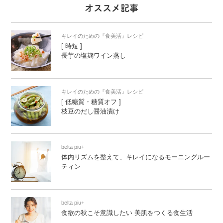
オススメ記事
キレイのための『食美活』レシピ
[ 時短 ]
長芋の塩麹ワイン蒸し
キレイのための『食美活』レシピ
[ 低糖質・糖質オフ ]
枝豆のだし醤油漬け
belta piu+
体内リズムを整えて、キレイになるモーニングルー
ティン
belta piu+
食欲の秋こそ意識したい 美肌をつくる食生活