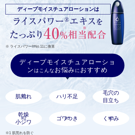
ディープモイスチュアローションは
※ ライスパワー®︎No.11に換算
ディープモイスチュアローショ
ン
お悩み
おすすめ
はこんな
に
毛穴の
肌荒れ
ハリ不足
※1
目立ち
乾燥
ゴワつき
くすみ
※2
※3
※3
小ジワ
※1 肌荒れを防ぐ