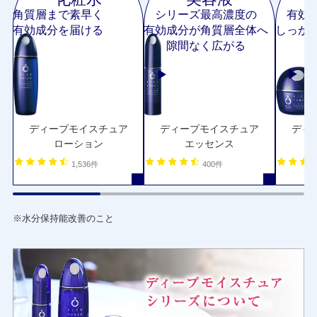
角質層まで素早く
シリーズ最高濃度の
有効
有効成分を届ける
有効成分が角質層全体へ
しっか
隙間なく広がる
ディープモイスチュア
ディープモイスチュア
ディ
ローション
エッセンス
1,536件
400件
※水分保持能改善のこと