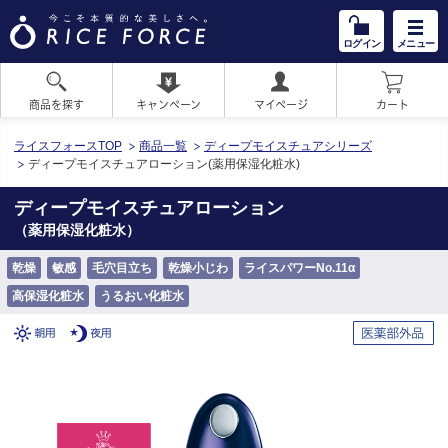
ログイン
メニュー
商品を探す
キャンペーン
マイページ
カート
HOME
ライスフォースTOP
商品一覧
ディープモイスチュアシリーズ
ディープモイスチュアローション(薬用保湿化粧水)
ディープモイスチュアローション
（薬用保湿化粧水）
乾燥
敏感
毛穴目立ち
乾燥小じわ
ライスパワーNo.11α
高保湿化粧水
うるおい化粧水
朝用
夜用
医薬部外品