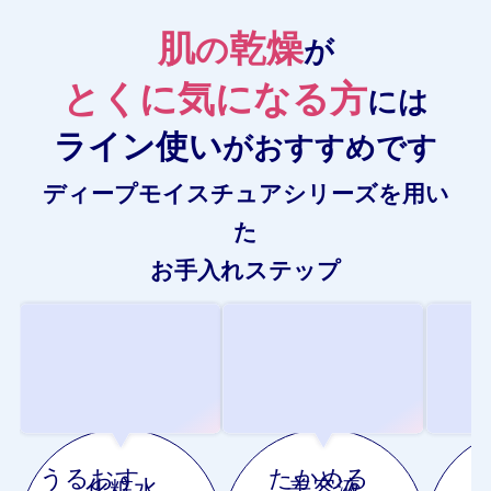
肌
乾燥
の
が
とくに気になる方
には
ライン使い
がおすすめです
ディープモイスチュアシリーズを用い
た
お手入れステップ
うるおす
たかめる
化粧水
美容液