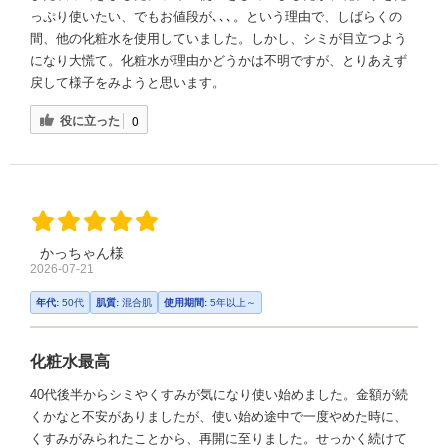
っぷり使いたい、でもお値段が､､､。という理由で、しばらくの
間、他の化粧水を使用していました。しかし、シミが目立つよう
になり大慌て。化粧水が理由かどうかは不明ですが、とりあえず
戻して様子をみようと思います。
役に立った
0
かっちゃん様
2026-07-21
年代:
50代
肌質:
混合肌
使用期間:
5年以上～
化粧水最高
40代後半からシミやくすみが気になり使い始めました。金額が続
くかなと不安がありましたが、使い始め途中で一度やめた時に、
くすみがみられたことから、再開に至りました。せっかく続けて