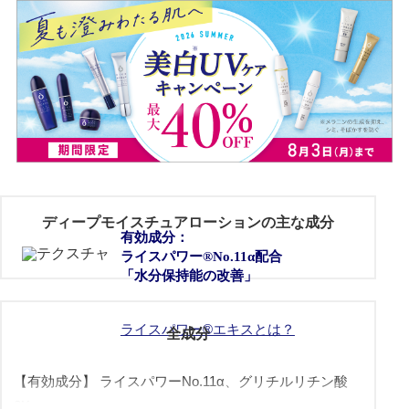
ディープモイスチュアローションの主な成分
有効成分：
ライスパワー®No.11α配合
「水分保持能の改善」
ライスパワー®︎エキスとは？
全成分
【有効成分】
ライスパワーNo.11α、グリチルリチン酸
2K