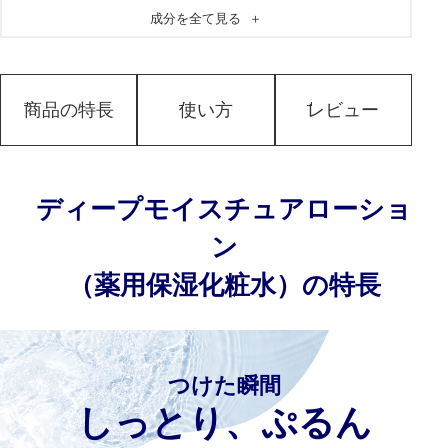
成分を全て見る
＋
【その他成分】
水、エタノール、BG、DPG、濃グリセ
リン、DL-PCA・Na液、グリセリン、大豆リゾリン脂質
液、ヒアルロン酸Na-2、植物性スクワラン、天然ビタミ
ンE、PEG（120）、POE・POPデシルテトラデシルエ
商品の特長
使い方
レビュー
ーテル、POE（25）POP（30）、カミツレ油-2、粘度調
整剤、pH調整剤、メチルパラベン
ディープモイスチュアローショ
ン
（薬用保湿化粧水）の特長
つけた瞬間
しっとり、ぷるん