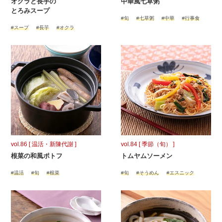
オクラと長芋の
中華風七草粥
とろみスープ
#旬
#七草粥
#中華
#行事食
#スープ
#長芋
#オクラ
vol.86 [ 温活・新陳代謝 ]
vol.84 [ 季節（旬） ]
根菜の和風ポトフ
トムヤムソーメン
#温活
#旬
#根菜
#旬
#そうめん
#エスニック