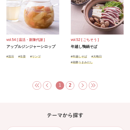
vol.54 [ 温活・新陳代謝 ]
vol.52 [ ごちそう ]
アップルジンジャーシロップ
年越し鴨鍋そば
#温活
#生姜
#リンゴ
#年越しそば
#大晦日
#発酵うまみだし
1
2
テーマから探す