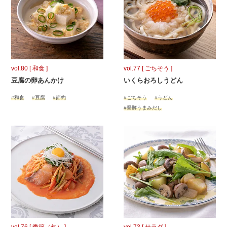
vol.80 [ 和食 ]
vol.77 [ ごちそう ]
豆腐の卵あんかけ
いくらおろしうどん
#和食
#豆腐
#節約
#ごちそう
#うどん
#発酵うまみだし
vol.76 [ 季節（旬） ]
vol.73 [ サラダ ]