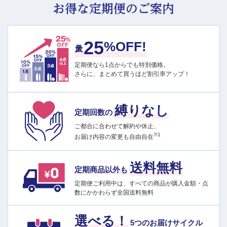
お得な定期便のご案内
25
最大
%OFF!
定期便なら1点からでも特別価格。
さらに、まとめて買うほど割引率アップ！
縛りなし
定期回数の
ご都合に合わせて解約や休止、
※1
お届け内容の変更も自由自在
送料無料
定期商品以外も
定期便ご利用中は、すべての商品が購入金額・点
数にかかわらず全国送料無料
選べる！
5つのお届けサイクル