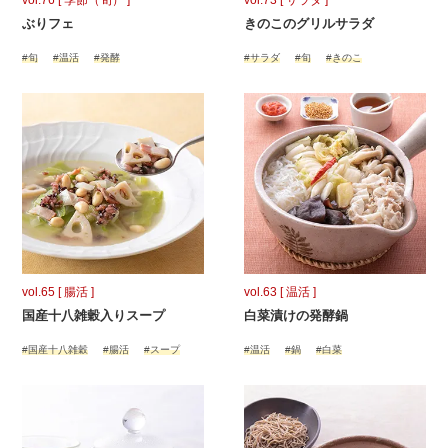
ぶりフェ
きのこのグリルサラダ
#旬
#温活
#発酵
#サラダ
#旬
#きのこ
vol.65 [ 腸活 ]
vol.63 [ 温活 ]
国産十八雑穀入りスープ
白菜漬けの発酵鍋
#国産十八雑穀
#腸活
#スープ
#温活
#鍋
#白菜