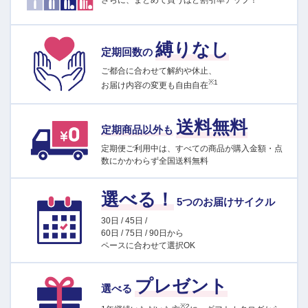
さらに、まとめて買うほど割引率アップ！
縛りなし
定期回数の
ご都合に合わせて解約や休止、
※1
お届け内容の変更も自由自在
送料無料
定期商品以外も
定期便ご利用中は、すべての商品が購入金額・点
数にかかわらず全国送料無料
選べる！
5つのお届けサイクル
30日 / 45日 /
60日 / 75日 / 90日から
ペースに合わせて選択OK
プレゼント
選べる
※2