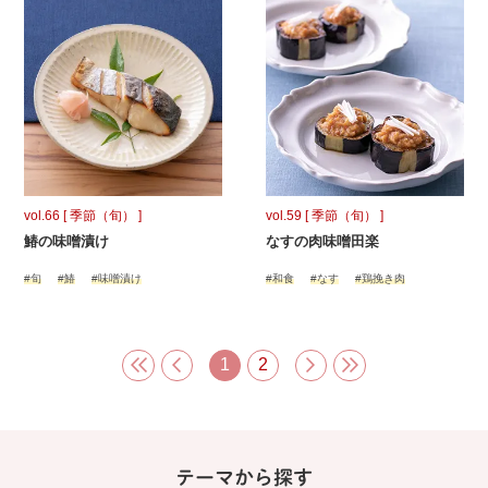
vol.66 [ 季節（旬） ]
vol.59 [ 季節（旬） ]
鰆の味噌漬け
なすの肉味噌田楽
#旬
#鰆
#味噌漬け
#和食
#なす
#鶏挽き肉
1
2
テーマから探す