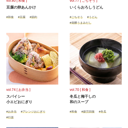
vol.80 [ 和食 ]
vol.77 [ ごちそう ]
豆腐の卵あんかけ
いくらおろしうどん
#和食
#豆腐
#節約
#ごちそう
#うどん
#発酵うまみだし
vol.74 [ お弁当 ]
vol.70 [ 和食 ]
スパイシー
冬瓜と梅干しの
小エビおにぎり
和のスープ
#お弁当
#アレンジおにぎり
#和食
#疲労回復
#冬瓜
#行楽