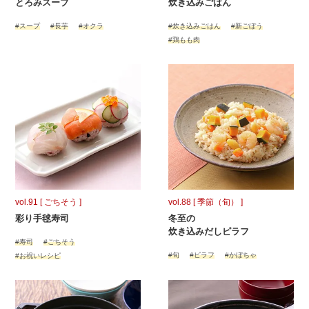
とろみスープ
炊き込みごはん
#スープ
#長芋
#オクラ
#炊き込みごはん
#新ごぼう
#鶏もも肉
vol.91 [ ごちそう ]
vol.88 [ 季節（旬） ]
彩り手毬寿司
冬至の
炊き込みだしピラフ
#寿司
#ごちそう
#旬
#ピラフ
#かぼちゃ
#お祝いレシピ