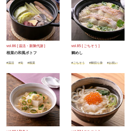
vol.86 [ 温活・新陳代謝 ]
vol.85 [ ごちそう ]
根菜の和風ポトフ
鯛めし
#温活
#旬
#根菜
#ごちそう
#鯛切り身
#お祝い