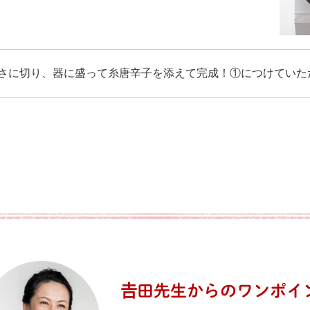
さに切り、器に盛って糸唐辛子を添えて完成！①につけていた
𠮷田先生からの
ワンポイ