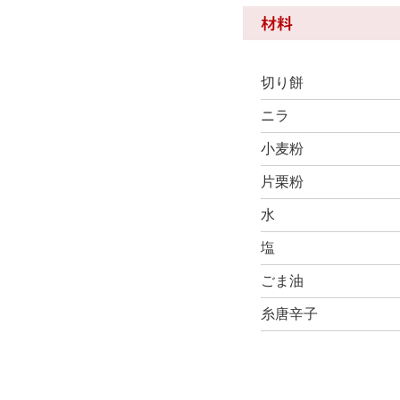
材料
切り餅
ニラ
小麦粉
片栗粉
水
塩
ごま油
糸唐辛子