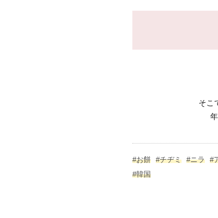
そこ
年
#お餅
#チヂミ
#ニラ
#
#韓国