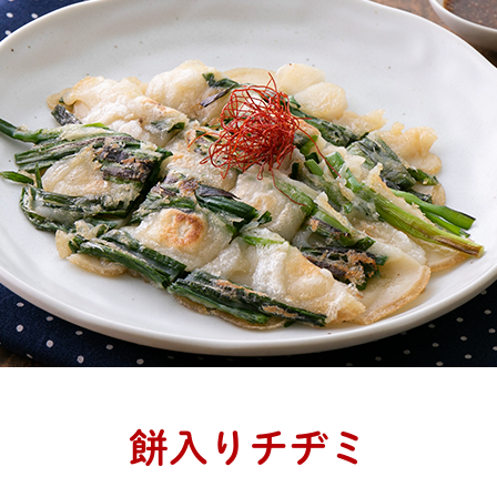
餅入りチヂミ