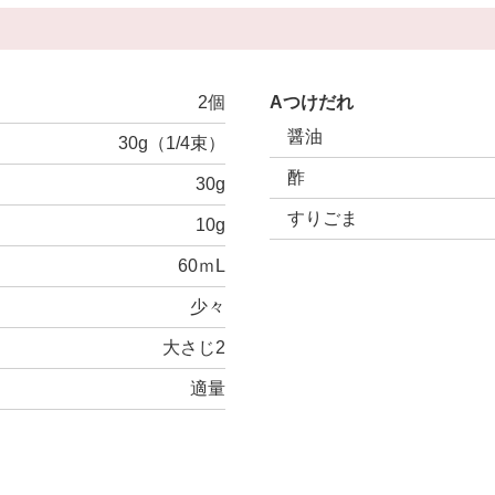
2個
Aつけだれ
醤油
30g（1/4束）
酢
30g
すりごま
10g
60ｍL
少々
大さじ2
適量