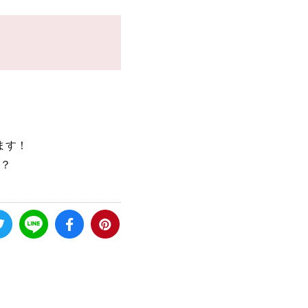
ます！
？