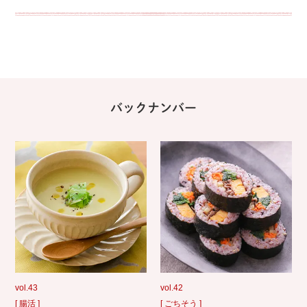
バックナンバー
vol.43
vol.42
[ 腸活 ]
[ ごちそう ]