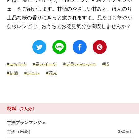
回は、春にぴったりな「桜ジュレと甘酒ブランマンジ
ェ」をご紹介します。
甘酒のやさしい甘みと、
ほんのり
上品な桜の香りにきっと癒されますよ。
見た目も華やか
な桜レシピで、おうちでお花見気分を満喫しませんか？
#ごちそう
#春スイーツ
#ブランマンジェ
#桜
#甘酒
#ジュレ
#花見
材料
（2人分）
甘酒ブランマンジェ
甘酒（米麹）
350ｍL