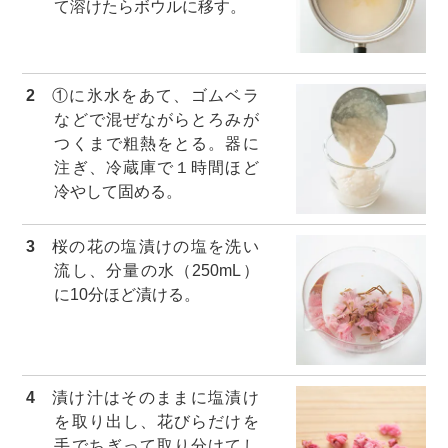
て溶けたらボウルに移す。
2
①に氷水をあて、ゴムベラ
などで混ぜながらとろみが
つくまで粗熱をとる。器に
注ぎ、冷蔵庫で１時間ほど
冷やして固める。
3
桜の花の塩漬けの塩を洗い
流し、分量の水（250mL）
に10分ほど漬ける。
4
漬け汁はそのままに塩漬け
を取り出し、花びらだけを
手でちぎって取り分けてし