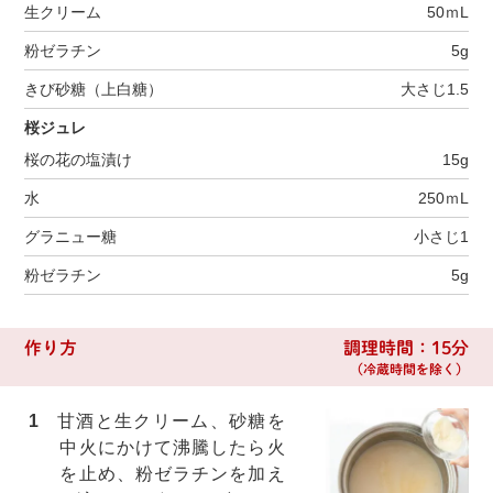
生クリーム
50ｍL
粉ゼラチン
5g
きび砂糖（上白糖）
大さじ1.5
桜ジュレ
桜の花の塩漬け
15g
水
250ｍL
グラニュー糖
小さじ1
粉ゼラチン
5g
作り方
調理時間：15分
（冷蔵時間を除く）
1
甘酒と生クリーム、砂糖を
中火にかけて沸騰したら火
を止め、粉ゼラチンを加え