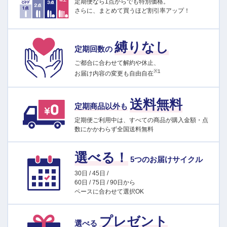
定期便なら1点からでも特別価格。
さらに、まとめて買うほど割引率アップ！
縛りなし
定期回数の
ご都合に合わせて解約や休止、
※1
お届け内容の変更も自由自在
送料無料
定期商品以外も
定期便ご利用中は、すべての商品が購入金額・点
数にかかわらず全国送料無料
選べる！
5つのお届けサイクル
30日 / 45日 /
60日 / 75日 / 90日から
ペースに合わせて選択OK
プレゼント
選べる