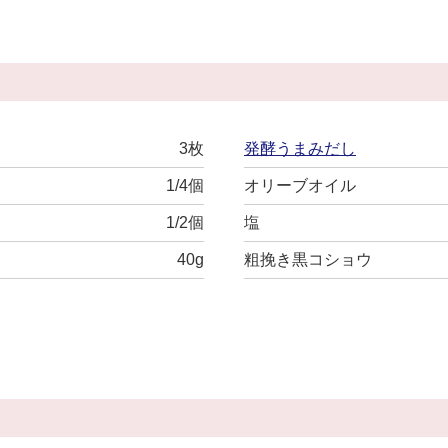
3枚
発酵うまみだし
1/4個
オリーブオイル
1/2個
塩
40g
粗挽き黒コショウ