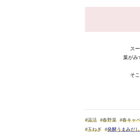
スー
葉がみ
そこ
#温活
#春野菜
#春キャ
#玉ねぎ
#
発酵うまみだし