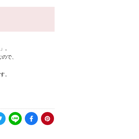
」。
むので、
す。