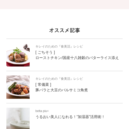
オススメ記事
キレイのための『食美活』レシピ
[ ごちそう ]
ローストチキン/国産十八雑穀のバターライス添え
キレイのための『食美活』レシピ
[ 常備菜 ]
豚バラと大豆のバルサミコ角煮
belta piu+
うるおい美人になれる！“加湿器”活用術！