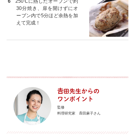
6
250℃に熱したオーブンで約
30分焼き、扉を開けずにオ
ーブン内で5分ほど余熱を加
えて完成！
𠮷田先生からの
ワンポイント
監修
料理研究家 𠮷田麻子さん