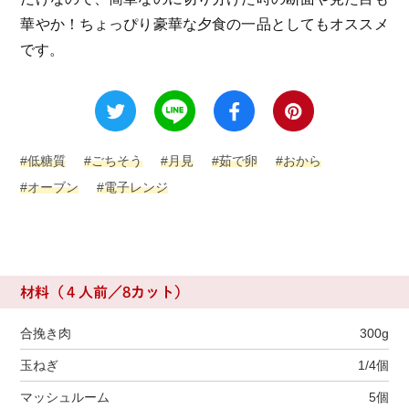
華やか！
ちょっぴり豪華な夕食の一品としてもオススメ
です。
#低糖質
#ごちそう
#月見
#茹で卵
#おから
#オーブン
#電子レンジ
材料（４人前／8カット）
合挽き肉
300g
玉ねぎ
1/4個
マッシュルーム
5個