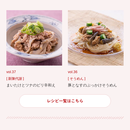
vol.37
vol.36
[ 新陳代謝 ]
[ そうめん ]
まいたけとツナのピリ辛和え
豚となすのぶっかけそうめん
レシピ一覧はこちら