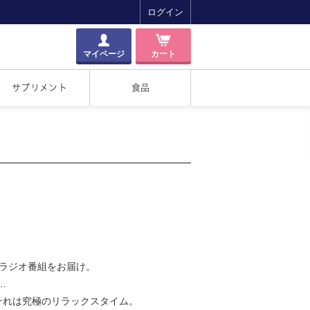
ログイン
マイページ
カート
サプリメント
食品
賛のラジオ番組をお届け。
…
それは究極のリラックスタイム。