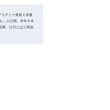
本アカデミー賞新人俳優
ても』が公開。本年６本
躍。11月には三島由