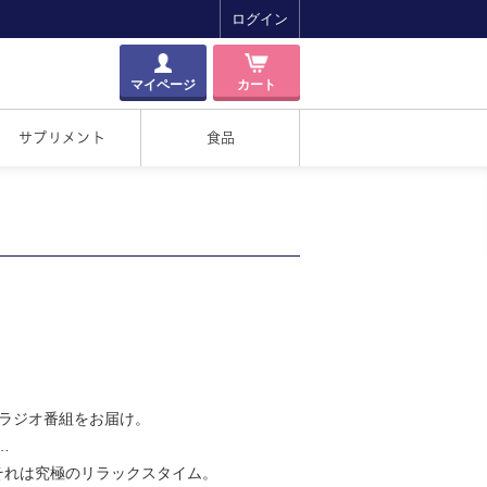
ログイン
マイページ
カート
サプリメント
食品
賛のラジオ番組をお届け。
…
それは究極のリラックスタイム。