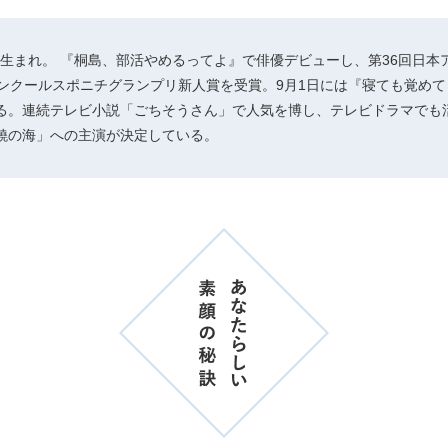
玉県生まれ。 『桐島、部活やめるってよ』で俳優デビューし、第36回日
コンクールスポニチグランプリ新人賞を受賞。9月1日には『寝ても覚め
る。連続テレビ小説「ごちそうさん」で人気を博し、テレビドラマでも活
饒の海」への主演が決定している。