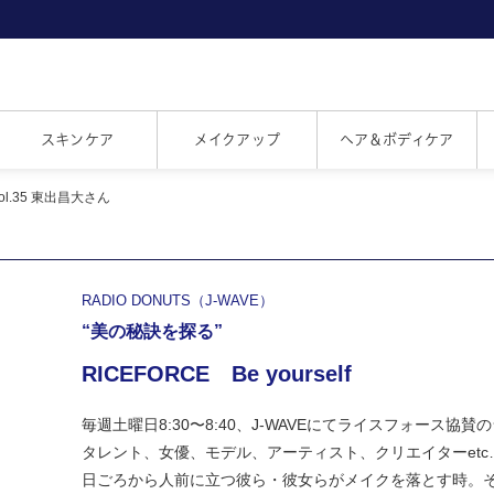
スキンケア
メイクアップ
ヘア＆ボディケア
f Vol.35 東出昌大さん
RADIO DONUTS（J-WAVE）
“美の秘訣を探る”
RICEFORCE Be yourself
毎週土曜日8:30〜8:40、J-WAVEにてライスフォース協
タレント、女優、モデル、アーティスト、クリエイターetc
日ごろから人前に立つ彼ら・彼女らがメイクを落とす時。