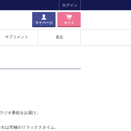
ログイン
マイページ
カート
サプリメント
食品
賛のラジオ番組をお届け。
…
それは究極のリラックスタイム。