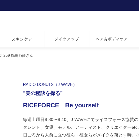
スキンケア
メイクアップ
ヘア＆ボディケア
f Vol.259 鶴嶋乃愛さん
RADIO DONUTS（J-WAVE）
“美の秘訣を探る”
RICEFORCE Be yourself
毎週土曜日8:30〜8:40、J-WAVEにてライスフォース協
タレント、女優、モデル、アーティスト、クリエイターetc
日ごろから人前に立つ彼ら・彼女らがメイクを落とす時。