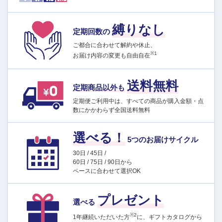
縛りなし
定期回数の
ご都合に合わせて解約や休止、
※1
お届け内容の変更も自由自在
送料無料
定期商品以外も
定期便ご利用中は、すべての商品が購入金額・点
数にかかわらず全国送料無料
選べる！
5つのお届けサイクル
30日 / 45日 /
60日 / 75日 / 90日から
ペースに合わせて選択OK
プレゼント
選べる
※2
1年継続いただいた方
に、ギフトカタログから