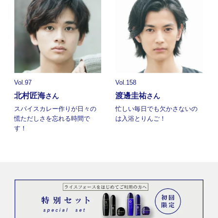
Vol.97
Vol.158
北村匠海
渡邊圭祐
さん
さん
スパイスカレー作りが日々の
忙しい毎日でも欠かさないの
慌ただしさを忘れる時間で
は入浴とりんご！
す！