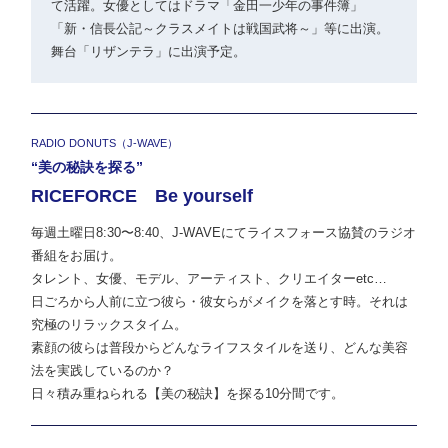
て活躍。女優としてはドラマ「金田一少年の事件簿」
「新・信長公記～クラスメイトは戦国武将～」等に出演。
舞台「リザンテラ」に出演予定。
RADIO DONUTS（J-WAVE）
“美の秘訣を探る”
RICEFORCE Be yourself
毎週土曜日8:30〜8:40、J-WAVEにてライスフォース協賛のラジオ
番組をお届け。
タレント、女優、モデル、アーティスト、クリエイターetc…
日ごろから人前に立つ彼ら・彼女らがメイクを落とす時。それは
究極のリラックスタイム。
素顔の彼らは普段からどんなライフスタイルを送り、どんな美容
法を実践しているのか？
日々積み重ねられる【美の秘訣】を探る10分間です。