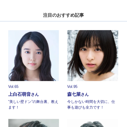
注目のおすすめ記事
Vol.65
Vol.95
上白石萌音
森七菜
さん
さん
“美しい壁ドン”の舞台裏、教え
今しかない時間を大切に、仕
ます！
事も遊びも全力です！