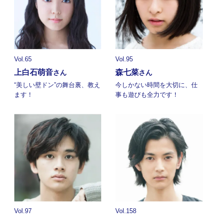
Vol.65
Vol.95
上白石萌音
森七菜
さん
さん
“美しい壁ドン”の舞台裏、教え
今しかない時間を大切に、仕
ます！
事も遊びも全力です！
Vol.97
Vol.158