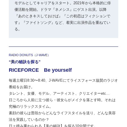
モデルとしてキャリアをスタート。2021年から本格的に俳
優活動を開始。ドラマ『ネメシス』にゲスト出演。以降
『あのときキスしておけば』『この初恋はフィクションで
す』『ファイトソング』など、着実に出演作品を重ねてい
る。
RADIO DONUTS（J-WAVE）
“美の秘訣を探る”
RICEFORCE Be yourself
毎週土曜日8:30〜8:40、J-WAVEにてライスフォース協賛のラジオ
番組をお届け。
タレント、女優、モデル、アーティスト、クリエイターetc…
日ごろから人前に立つ彼ら・彼女らがメイクを落とす時。それは
究極のリラックスタイム。
素顔の彼らは普段からどんなライフスタイルを送り、どんな美容
法を実践しているのか？
日々積み重ねられる【美の秘訣】を探る10分間です。