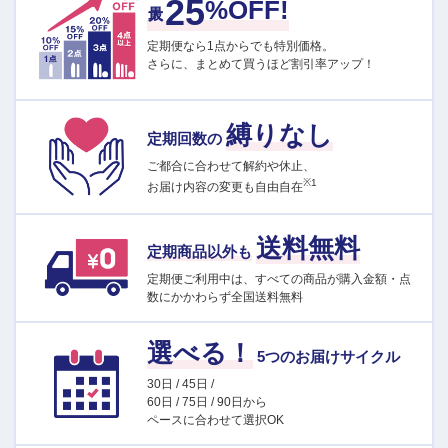
25
%OFF!
定期便なら1点からでも特別価格。
さらに、まとめて買うほど割引率アップ！
縛りなし
定期回数の
ご都合に合わせて解約や休止、
※1
お届け内容の変更も自由自在
送料無料
定期商品以外も
定期便ご利用中は、すべての商品が購入金額・点
数にかかわらず全国送料無料
選べる！
5つのお届けサイクル
30日 / 45日 /
60日 / 75日 / 90日から
ペースに合わせて選択OK