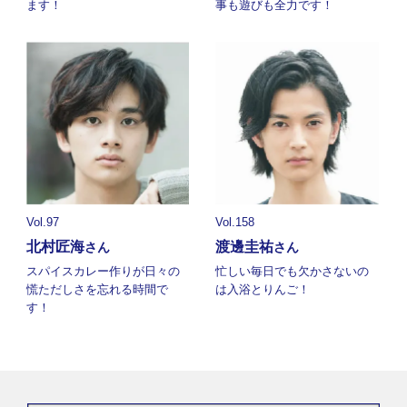
ます！
事も遊びも全力です！
Vol.97
Vol.158
北村匠海
渡邊圭祐
さん
さん
スパイスカレー作りが日々の
忙しい毎日でも欠かさないの
慌ただしさを忘れる時間で
は入浴とりんご！
す！