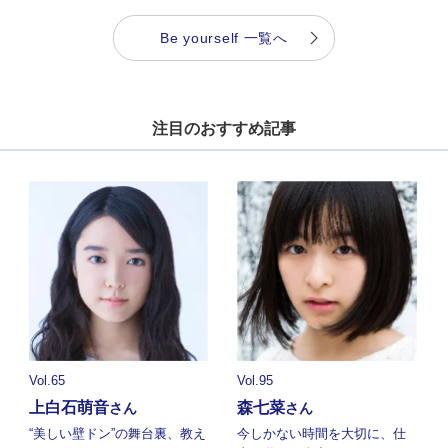
Be yourself 一覧へ
注目のおすすめ記事
Vol.65
Vol.95
上白石萌音
森七菜
さん
さん
“美しい壁ドン”の舞台裏、教え
今しかない時間を大切に、仕