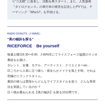
り”コ太朗" に改名し、活動を再スタート。また、人気漫画
『ダイロクセンス』の単行本の発売を記念したPVでは、テ
ーマソング「Which?」を手掛ける。
RADIO DONUTS（J-WAVE）
“美の秘訣を探る”
RICEFORCE Be yourself
毎週土曜日8:30〜8:40、J-WAVEにてライスフォース協賛のラジオ
番組をお届け。
タレント、女優、モデル、アーティスト、クリエイターetc…
日ごろから人前に立つ彼ら・彼女らがメイクを落とす時。それは
究極のリラックスタイム。
素顔の彼らは普段からどんなライフスタイルを送り、どんな美容
法を実践しているのか？
日々積み重ねられる【美の秘訣】を探る10分間です。