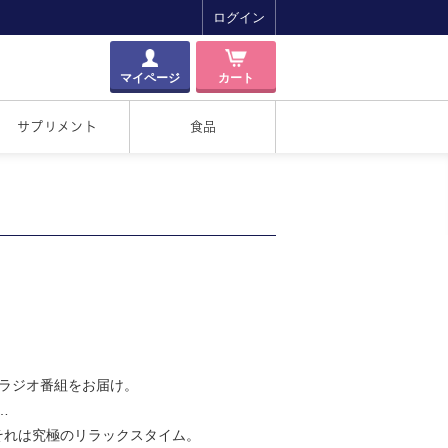
ログイン
マイページ
カート
サプリメント
食品
賛のラジオ番組をお届け。
…
それは究極のリラックスタイム。