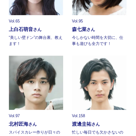
Vol.65
Vol.95
上白石萌音
森七菜
さん
さん
“美しい壁ドン”の舞台裏、教え
今しかない時間を大切に、仕
ます！
事も遊びも全力です！
Vol.97
Vol.158
北村匠海
渡邊圭祐
さん
さん
スパイスカレー作りが日々の
忙しい毎日でも欠かさないの