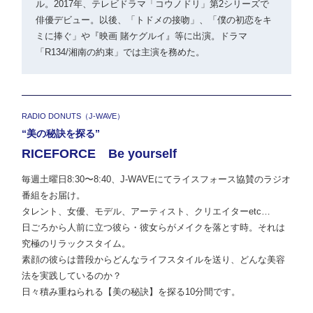
ル。2017年、テレビドラマ「コウノドリ」第2シリーズで
俳優デビュー。以後、「トドメの接吻」、「僕の初恋をキ
ミに捧ぐ」や『映画 賭ケグルイ』等に出演。ドラマ
「R134/湘南の約束」では主演を務めた。
RADIO DONUTS（J-WAVE）
“美の秘訣を探る”
RICEFORCE Be yourself
毎週土曜日8:30〜8:40、J-WAVEにてライスフォース協賛のラジオ
番組をお届け。
タレント、女優、モデル、アーティスト、クリエイターetc…
日ごろから人前に立つ彼ら・彼女らがメイクを落とす時。それは
究極のリラックスタイム。
素顔の彼らは普段からどんなライフスタイルを送り、どんな美容
法を実践しているのか？
日々積み重ねられる【美の秘訣】を探る10分間です。