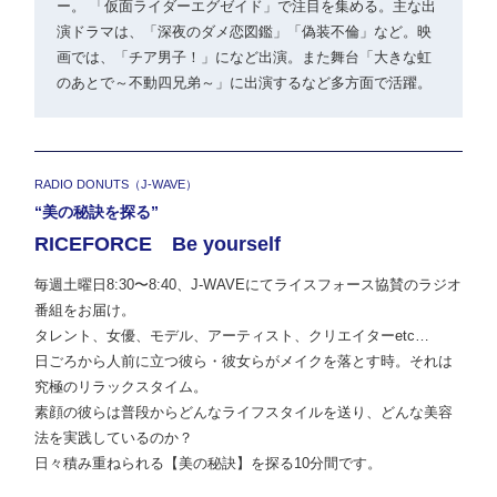
ー。 「仮面ライダーエグゼイド」で注目を集める。主な出
演ドラマは、「深夜のダメ恋図鑑」「偽装不倫」など。映
画では、「チア男子！」になど出演。また舞台「大きな虹
のあとで～不動四兄弟～」に出演するなど多方面で活躍。
RADIO DONUTS（J-WAVE）
“美の秘訣を探る”
RICEFORCE Be yourself
毎週土曜日8:30〜8:40、J-WAVEにてライスフォース協賛のラジオ
番組をお届け。
タレント、女優、モデル、アーティスト、クリエイターetc…
日ごろから人前に立つ彼ら・彼女らがメイクを落とす時。それは
究極のリラックスタイム。
素顔の彼らは普段からどんなライフスタイルを送り、どんな美容
法を実践しているのか？
日々積み重ねられる【美の秘訣】を探る10分間です。