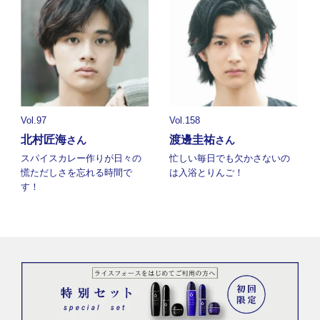
Vol.97
Vol.158
北村匠海
渡邊圭祐
さん
さん
スパイスカレー作りが日々の
忙しい毎日でも欠かさないの
慌ただしさを忘れる時間で
は入浴とりんご！
す！