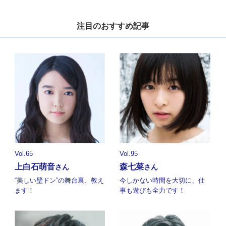
注目のおすすめ記事
Vol.65
Vol.95
上白石萌音
森七菜
さん
さん
“美しい壁ドン”の舞台裏、教え
今しかない時間を大切に、仕
ます！
事も遊びも全力です！