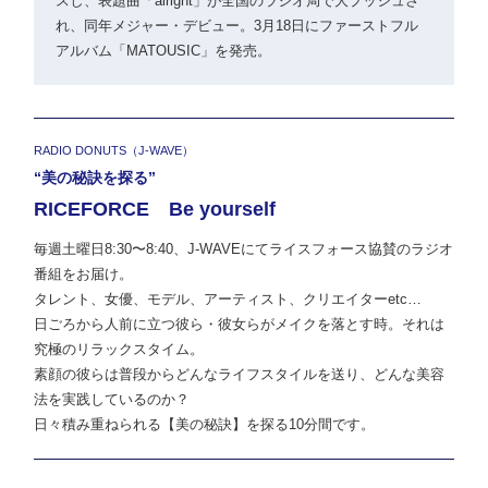
スし、表題曲「alright」が全国のラジオ局で大プッシュさ
れ、同年メジャー・デビュー。3月18日にファーストフル
アルバム「MATOUSIC」を発売。
RADIO DONUTS（J-WAVE）
“美の秘訣を探る”
RICEFORCE Be yourself
毎週土曜日8:30〜8:40、J-WAVEにてライスフォース協賛のラジオ
番組をお届け。
タレント、女優、モデル、アーティスト、クリエイターetc…
日ごろから人前に立つ彼ら・彼女らがメイクを落とす時。それは
究極のリラックスタイム。
素顔の彼らは普段からどんなライフスタイルを送り、どんな美容
法を実践しているのか？
日々積み重ねられる【美の秘訣】を探る10分間です。