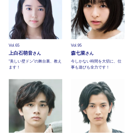
Vol.65
Vol.95
上白石萌音
森七菜
さん
さん
“美しい壁ドン”の舞台裏、教え
今しかない時間を大切に、仕
ます！
事も遊びも全力です！