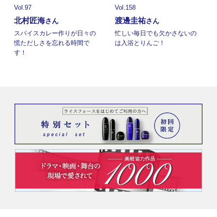
Vol.97
Vol.158
北村匠海
渡邊圭祐
さん
さん
スパイスカレー作りが日々の
忙しい毎日でも欠かさないの
慌ただしさを忘れる時間で
は入浴とりんご！
す！