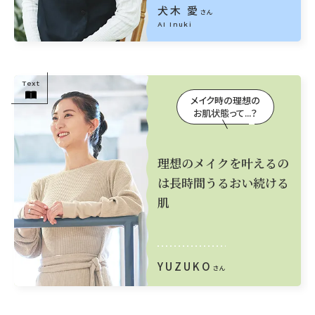
犬木 愛
さん
AI Inuki
Text
メイク時の理想の
お肌状態って...？
理想のメイクを
叶えるの
は
長時間うるおい続ける
肌
YUZUKO
さん