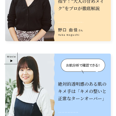
指す！
“大人の甘めメイ
ク”を
プロが徹底解説
野口 由佳
さん
Yuka Noguchi
Movie
お肌分析で確認できる！
絶対的透明感のある肌の
キメ手は「キメの整いと
正常なターンオーバー」