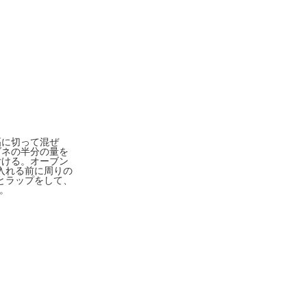
幅に切って混ぜ
ダネの半分の量を
付ける。オーブン
入れる前に周りの
とラップをして、
り。