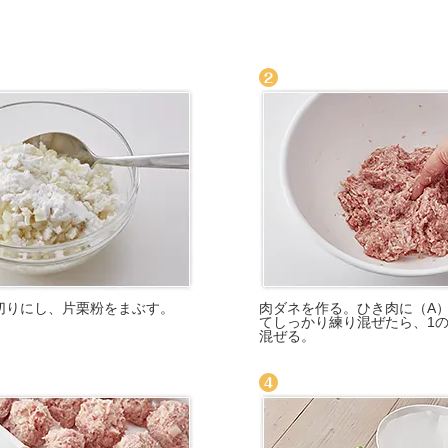
切りにし、片栗粉をまぶす。
肉ダネを作る。ひき肉に（A
てしっかり練り混ぜたら、1
混ぜる。