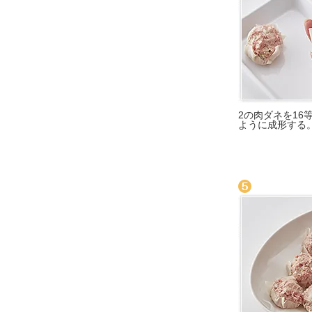
2の肉ダネを16
ように成形する