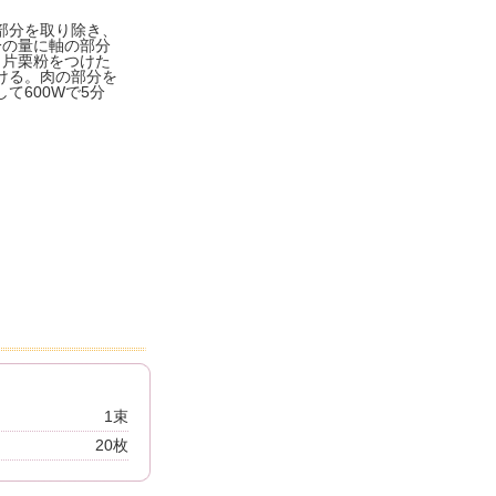
部分を取り除き、
分の量に軸の部分
く片栗粉をつけた
ける。肉の部分を
て600Wで5分
1束
20枚