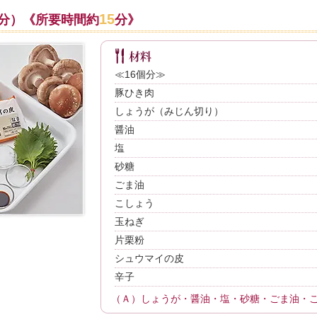
15
個分）《所要時間約
分》
≪16個分≫
豚ひき肉
しょうが（みじん切り）
醤油
塩
砂糖
ごま油
こしょう
玉ねぎ
片栗粉
シュウマイの皮
辛子
（Ａ）しょうが・醤油・塩・砂糖・ごま油・