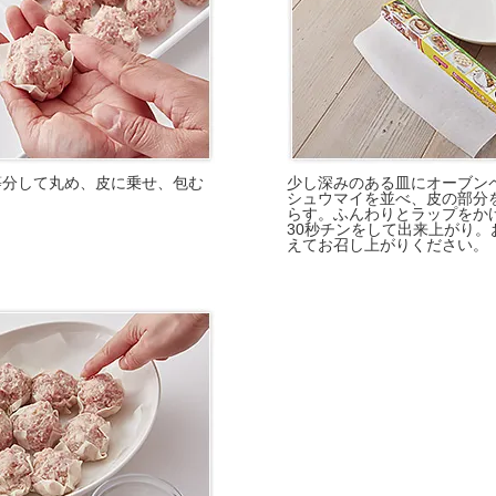
等分して丸め、皮に乗せ、包む
少し深みのある皿にオーブン
。
シュウマイを並べ、皮の部分
らす。ふんわりとラップをかけ
30秒チンをして出来上がり。
えてお召し上がりください。