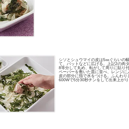
シソとシュウマイの皮は5㎜ぐらいの
て、バットなどに広げる。上記2の肉
8等分して丸め、転がして周りに貼り
ペーパーを敷いた皿に並べ、レンジに
皮の部分に指で水をつける。ふんわり
600Wで5分30秒チンをして出来上が