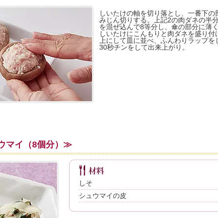
しいたけの軸を切り落とし、一番下の
みじん切りする。上記2の肉ダネの半
を混ぜ込んで8等分し、傘の部分に薄
しいたけにこんもりと肉ダネを盛り付
上にして皿に並べ、ふんわりラップをし
30秒チンをして出来上がり。
ウマイ（8個分）≫
しそ
シュウマイの皮