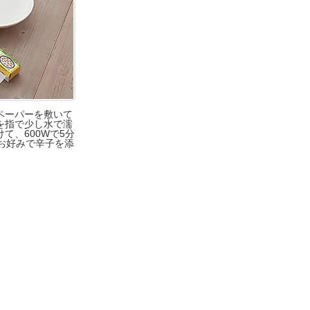
ペーパーを敷いて
を指で少し水で濡
て、600Wで5分
お好みで辛子を添