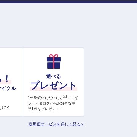
る！
選べる
プレゼント
サイクル
※2
1年継続いただいた方
に、ギ
フトカタログからお好きな商
択OK
品1点をプレゼント！
定期便サービスを詳しく見る＞