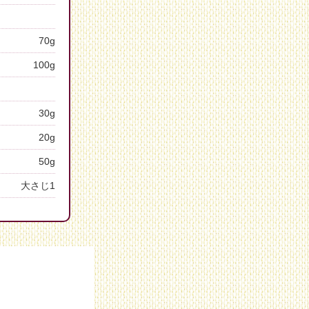
70g
100g
30g
20g
50g
大さじ1