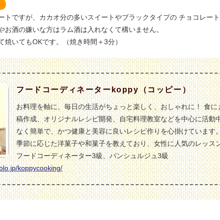
ートですが、カカオ分の多いスイートやブラックタイプの チョコレー
やお酒の嫌いな方はラム酒は入れなくて構いません。
て焼いてもOKです。（焼き時間＋3分）
フードコーディネーターkoppy（コッピー）
お料理を軸に、毎日の生活がちょっと楽しく、おしゃれに！ 食に
稿作成、オリジナルレシピ開発、自宅料理教室などを中心に活動中
なく簡単で、かつ健康と美容に良いレシピ作りを心掛けています。
季節に応じた洋菓子や和菓子を教えており、女性に人気のレッス
フードコーディネーター3級、パンシュルジュ3級
blo.jp/koppycooking/