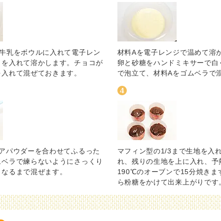
と牛乳をボウルに入れて電子レン
材料Aを電子レンジで温めて溶
コを入れて溶かします。チョコが
卵と砂糖をハンドミキサーで白
を入れて混ぜておきます。
で泡立て、材料Aをゴムベラで
コアパウダーを合わせてふるった
マフィン型の1/3まで生地を入
ムベラで練らないようにさっくり
れ、残りの生地を上に入れ、予
くなるまで混ぜます。
190℃のオーブンで15分焼き
ら粉糖をかけて出来上がりです