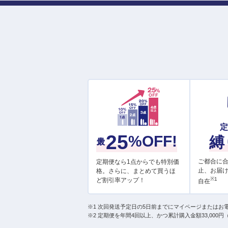
最大
25
%OFF!
縛
ご都合に
定期便なら1点からでも特別価
止、お届
格。さらに、まとめて買うほ
※1
ど割引率アップ！
自在
※1 次回発送予定日の5日前までにマイページまたはお
※2 定期便を年間4回以上、かつ累計購入金額33,000