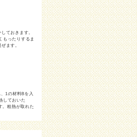
かしておきます。
くもったりするま
混ぜます。
れ、1の材料Bを入
熱しておいた
ます。粗熱が取れた
。