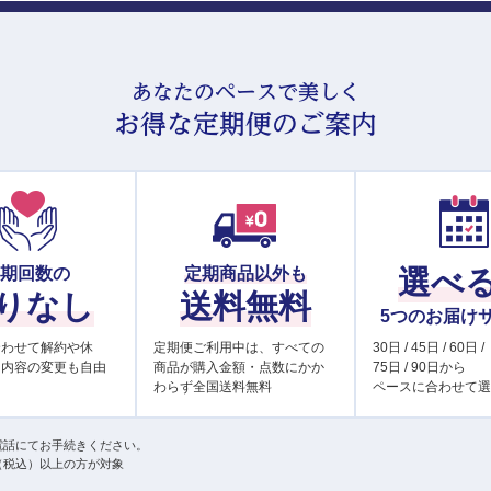
あなたのペースで美しく
お得な定期便のご案内
定期回数の
定期商品以外も
選べ
りなし
送料無料
5つのお届け
合わせて解約や休
定期便ご利用中は、すべての
30日 / 45日 / 60日 /
け内容の変更も自由
商品が購入金額・点数にかか
75日 / 90日から
わらず全国送料無料
ペースに合わせて選
電話にてお手続きください。
円（税込）以上の方が対象