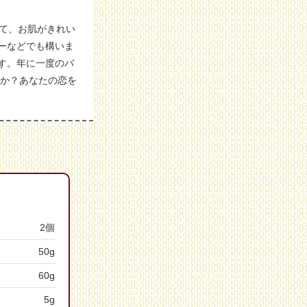
て、お肌がきれい
ーなどでも構いま
す。年に一度のバ
すか？あなたの恋を
2個
50g
60g
5g