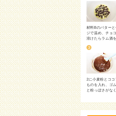
材料Bのバター
ジで温め、チョ
溶けたらラム酒
2に小麦粉とコ
ものを入れ、ゴ
と粉っぽさがな