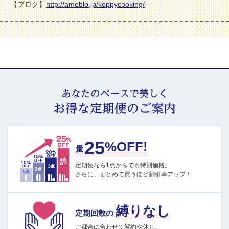
【ブログ】
http://ameblo.jp/koppycooking/
あなたのペースで美しく
お得な定期便のご案内
25
最大
%OFF!
定期便なら1点からでも特別価格。
さらに、まとめて買うほど割引率アップ！
縛りなし
定期回数の
ご都合に合わせて解約や休止、