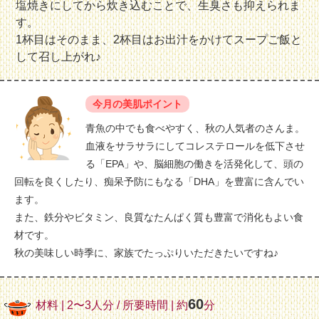
塩焼きにしてから炊き込むことで、生臭さも抑えられま
す。
1杯目はそのまま、2杯目はお出汁をかけてスープご飯と
して召し上がれ♪
今月の美肌ポイント
青魚の中でも食べやすく、秋の人気者のさんま。
血液をサラサラにしてコレステロールを低下させ
る「EPA」や、脳細胞の働きを活発化して、頭の
回転を良くしたり、痴呆予防にもなる「DHA」を豊富に含んでい
ます。
また、鉄分やビタミン、良質なたんぱく質も豊富で消化もよい食
材です。
秋の美味しい時季に、家族でたっぷりいただきたいですね♪
60
材料 | 2〜3人分 / 所要時間 | 約
分