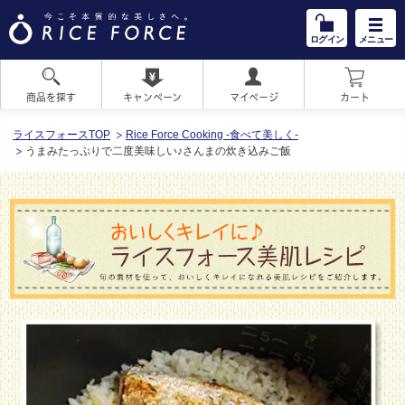
ログイン
メニュー
商品を探す
キャンペーン
マイページ
カート
HOME
ライスフォースTOP
Rice Force Cooking -食べて美しく-
うまみたっぷりで二度美味しい♪さんまの炊き込みご飯