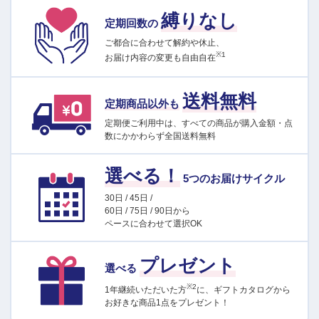
縛りなし
定期回数の
ご都合に合わせて解約や休止、
※1
お届け内容の変更も自由自在
送料無料
定期商品以外も
定期便ご利用中は、すべての商品が購入金額・点
数にかかわらず全国送料無料
選べる！
5つのお届けサイクル
30日 / 45日 /
60日 / 75日 / 90日から
ペースに合わせて選択OK
プレゼント
選べる
※2
1年継続いただいた方
に、ギフトカタログから
お好きな商品1点をプレゼント！