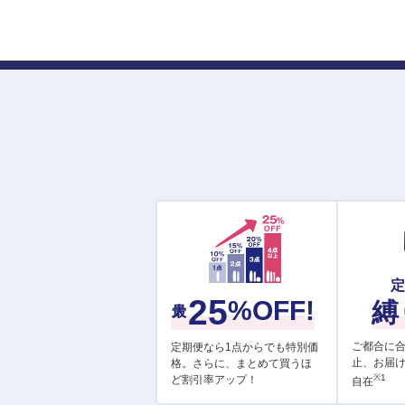
最大
25
%OFF!
縛
ご都合に
定期便なら1点からでも特別価
止、お届
格。さらに、まとめて買うほ
※1
ど割引率アップ！
自在