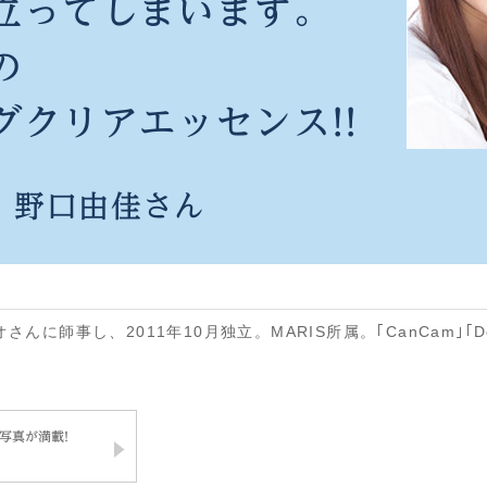
立ってしまいます。
の
グクリアエッセンス!!
野口由佳さん
ト
に師事し、2011年10月独立。MARIS所属。｢CanCam｣｢Doma
。
写真が満載!