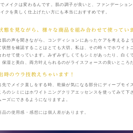
アでメイクは変わるんです。肌の調子が良いと、ファンデーション
メイクを美しく仕上げたい方にも本当におすすめです。
状態を見ながら、様々な商品を組み合わせて使ってい
は肌の声を聞きながら、コンディションにあったケアを考えるよ
て状態を確認することはとても大切。私は、その時々でホワイト
合わせて使っています。みずみずしくてもシミがあったり、白く
。保湿と美白、両方叶えられるのがライスフォースの良いところ
出時のウラ技教えちゃいます！
出先でメイク直しをする時、乾燥が気になる部分にディープモイ
ころのシミにはホワイトニングクリアエッセンスを使ってみて下さ
ムーズにできるようになりますよ。
商品の使用感・感想には個人差があります。