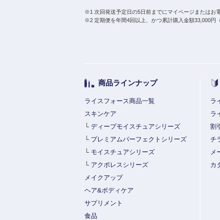
※1 次回発送予定日の5日前までにマイページまたはお
※2 定期便を年間4回以上、かつ累計購入金額33,000
商品ラインナップ
ライスフォース商品一覧
ラ
スキンケア
ラ
└
ディープモイスチュアシリーズ
割
└
プレミアムパーフェクトシリーズ
チ
└
モイスチュアシリーズ
メ
└
アクポレスシリーズ
カ
メイクアップ
ヘア&ボディケア
サプリメント
食品