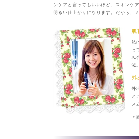
ンケアと言ってもいいほど、スキンケ
明るい仕上がりになります。だから、
肌
私
っ
み
減
外
外
と
ス
＊