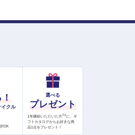
る！
選べる
プレゼント
サイクル
※2
1年継続いただいた方
に、ギ
フトカタログからお好きな商
択OK
品1点をプレゼント！