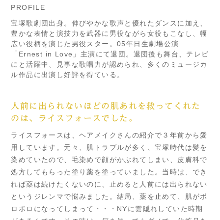
PROFILE
宝塚歌劇団出身。伸びやかな歌声と優れたダンスに加え、
豊かな表情と演技力を武器に男役ながら女役もこなし、幅
広い役柄を演じた男役スター。05年日生劇場公演
「Ernest in Love」主演にて退団。退団後も舞台、テレビ
にと活躍中、見事な歌唱力が認められ、多くのミュージカ
ル作品に出演し好評を得ている。
人前に出られないほどの肌あれを救ってくれた
のは、ライスフォースでした。
ライスフォースは、ヘアメイクさんの紹介で３年前から愛
用しています。元々、肌トラブルが多く、宝塚時代は髪を
染めていたので、毛染めで顔がかぶれてしまい、皮膚科で
処方してもらった塗り薬を塗っていました。当時は、でき
れば薬は続けたくないのに、止めると人前には出られない
というジレンマで悩みました。結局、薬を止めて、肌がボ
ロボロになってしまって・・・NYに雲隠れしていた時期