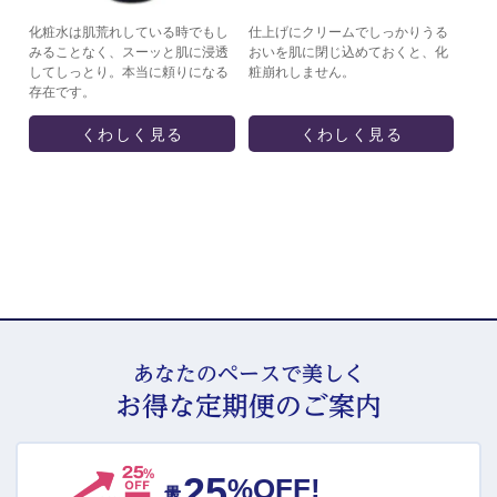
化粧水は肌荒れしている時でもし
仕上げにクリームでしっかりうる
みることなく、スーッと肌に浸透
おいを肌に閉じ込めておくと、化
してしっとり。本当に頼りになる
粧崩れしません。
存在です。
くわしく見る
くわしく見る
あなたのペースで美しく
お得な定期便のご案内
25
最大
%OFF!