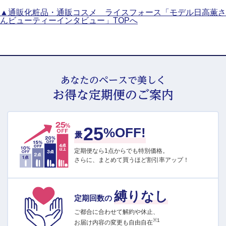
▲通販化粧品・通販コスメ ライスフォース「モデル日高薫さ
んビューティーインタビュー」TOPへ
あなたのペースで美しく
お得な定期便のご案内
25
最大
%OFF!
定期便なら1点からでも特別価格。
さらに、まとめて買うほど割引率アップ！
縛りなし
定期回数の
ご都合に合わせて解約や休止、
※1
お届け内容の変更も自由自在