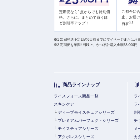
ご都合に
定期便なら1点からでも特別価
止、お届
格。さらに、まとめて買うほ
※1
ど割引率アップ！
自在
※1 次回発送予定日の5日前までにマイページまたはお
※2 定期便を年間4回以上、かつ累計購入金額33,000
商品ラインナップ
ライスフォース商品一覧
ラ
スキンケア
ラ
└
ディープモイスチュアシリーズ
割
└
プレミアムパーフェクトシリーズ
チ
└
モイスチュアシリーズ
メ
└
アクポレスシリーズ
カ