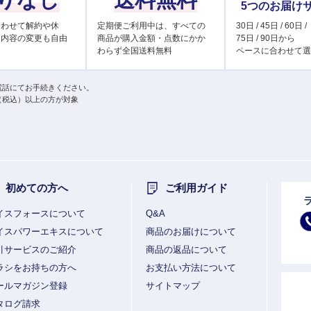
5つのお届け
合わせて解約や休
定期便ご利用中は、すべての
30日 / 45日 / 60日 /
け内容の変更も自由
商品が購入金額・点数にかか
75日 / 90日から
わらず全国送料無料
ペースに合わせて選
電話にてお手続きください。
円（税込）以上の方が対象
初めての方へ
ご利用ガイド
イスフォースについて
Q&A
イスパワーエキスについて
商品のお届けについて
引サービスのご紹介
商品の返品について
ラシをお持ちの方へ
お支払い方法について
ールマガジン登録
サイトマップ
タログ請求