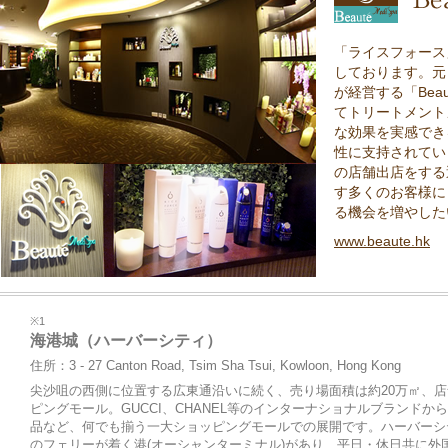
「ライスフォース
しております。元ミ
が経営する「Beau
てトリートメント
な効果を実感でき
性に支持されてい
の店舗出店をする
す多くのお客様に
る機会を増やした
www.beaute.hk
※1
海港城（ハーバーシティ）
住所：3 - 27 Canton Road, Tsim Sha Tsui, Kowloon, Hong Kong
尖沙咀の西側に位置する広東通沿いに続く、売り場面積は約20万㎡、店
ピングモール。GUCCI、CHANEL等のインターナショナルブランド
品など、何でも揃う一大ショッピングモールでの展開です。ハーバーシ
のフェリーが着く港(オーシャンターミナル)があり、平日・休日共に外