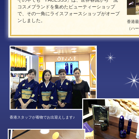
コスメブランドを集めたビューティーショップ
で、その一角にライスフォースショップがオープ
ンしました。
香港最
（ハー
香港スタッフが着物でお出迎えします♪